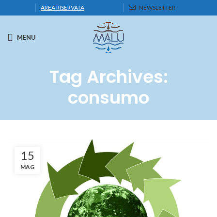
AREA RISERVATA
NEWSLETTER
MENU
Tag Archives:
consumo
15
MAG