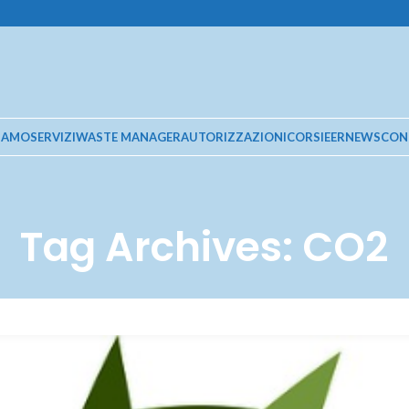
SIAMO
SERVIZI
WASTE MANAGER
AUTORIZZAZIONI
CORSI
EER
NEWS
CON
Tag Archives: CO2