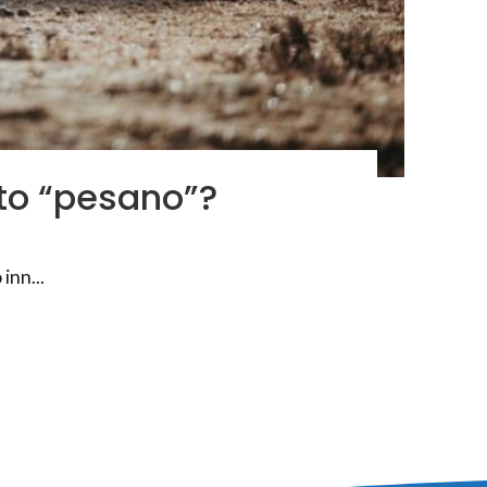
nto “pesano”?
inn...