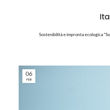
It
Sostenibilità e impronta ecologica "So
06
FEB