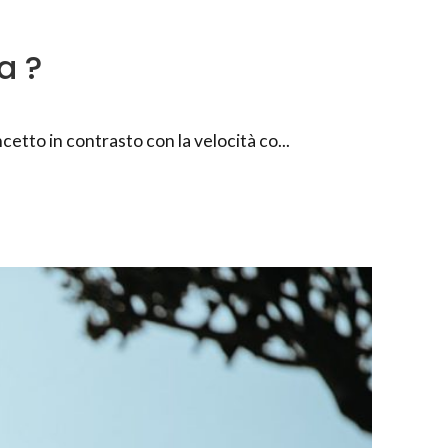
a ?
etto in contrasto con la velocità co...