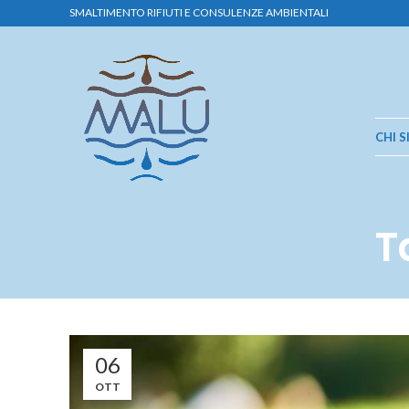
SMALTIMENTO RIFIUTI E CONSULENZE AMBIENTALI
CHI 
T
06
OTT