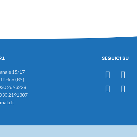
R.L
SEGUICI SU
ianale 15/17
ticino (BS)
 030 2693228
 030 2191307
malu.it