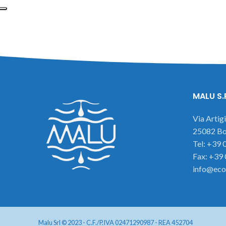
MALU S.
Via Artig
25082 Bot
Tel: +39
Fax: +39
info@eco
Malu Srl © 2023 - C.F./P.IVA 02471290987 - REA 452704