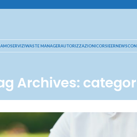
SIAMO
SERVIZI
WASTE MANAGER
AUTORIZZAZIONI
CORSI
EER
NEWS
CON
ag Archives: categor