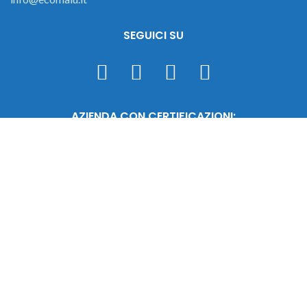
SEGUICI SU
AZIENDA CON CERTIFICAZIONI:
Malu Srl © 2023 - C.F./P.IVA 02471290987 - REA 452704