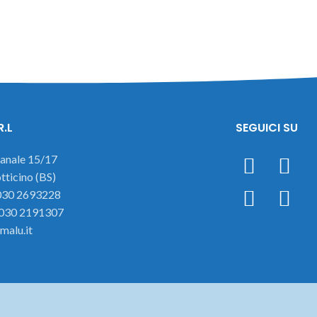
R.L
SEGUICI SU
ianale 15/17
ticino (BS)
 030 2693228
 030 2191307
malu.it