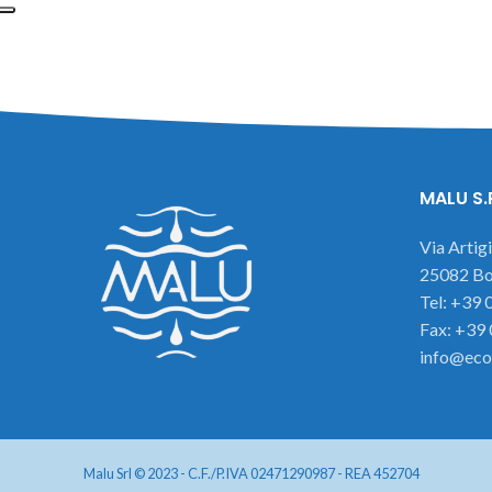
MALU S.
Via Artig
25082 Bot
Tel: +39
Fax: +39
info@eco
Malu Srl © 2023 - C.F./P.IVA 02471290987 - REA 452704