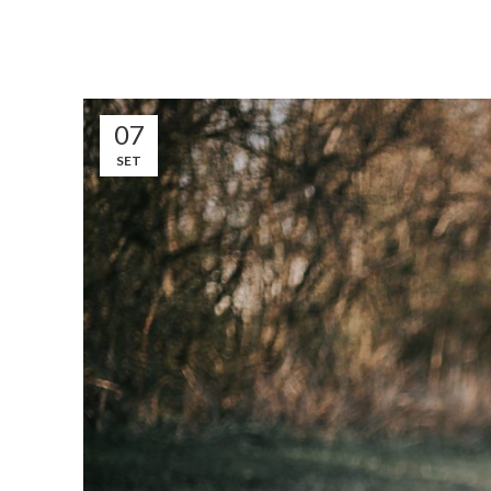
07
SET