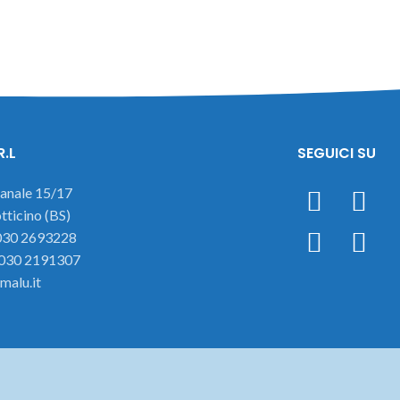
R.L
SEGUICI SU
ianale 15/17
ticino (BS)
 030 2693228
 030 2191307
malu.it