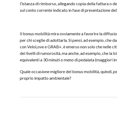
l’istanza di rimborso, allegando copia della fattura o 
sul conto corrente indicato in fase di presentazione de
Il bonus mobilità mira ovviamente a favorire la diffusi
per chi sceglie di adottarla. Si pensi, ad esempio, che dal
con VeloLove e GRAB+, è emerso non solo che nelle città 
dei livelli di rumorosità, ma anche, ad esempio, che la b
equivalenti a 30 minuti o meno di pedalata (maggiori inf
Quale occasione migliore del bonus mobilità, quindi, per
proprio impatto ambientale?