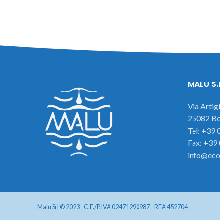
MALU S.
Via Artig
25082 Bot
Tel: +39
Fax: +39
info@eco
Malu Srl © 2023 - C.F./P.IVA 02471290987 - REA 452704