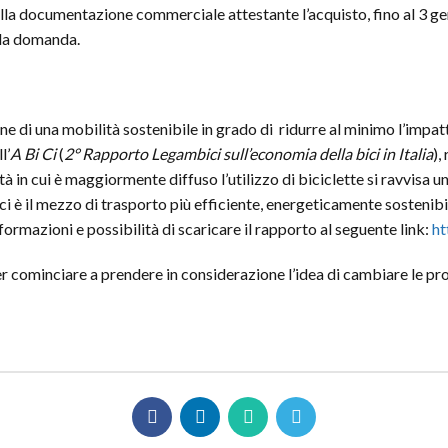
della documentazione commerciale attestante l’acquisto, fino al 3 
lla domanda.
one di una mobilità sostenibile in grado di ridurre al minimo l’impa
l’
A
Bi Ci
(
2° Rapporto Legambici sull’economia della bici in Italia
),
in cui è maggiormente diffuso l’utilizzo di biciclette si ravvisa un
ici è il mezzo di trasporto più efficiente, energeticamente sostenib
ormazioni e possibilità di scaricare il rapporto al seguente link:
ht
 cominciare a prendere in considerazione l’idea di cambiare le propr