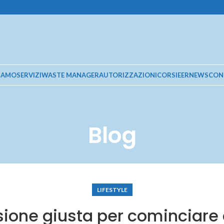
SIAMO
SERVIZI
WASTE MANAGER
AUTORIZZAZIONI
CORSI
EER
NEWS
CON
Blog
LIFESTYLE
asione giusta per cominciare