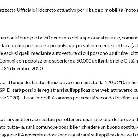
zetta Ufficiale il decreto attuativo per il
buono mobilità
(noto
 un contributo pari al 60 per cento della spesa sostenuta e, comunq
per la mobilità personale a propulsione prevalentemente elettrica 
uale esclusi quelli mediante autovetture di cui possono usufruire i c
 Comuni con popolazione superiore a 50.000 abitanti e nelle Città m
e il 31 dicembre 2020.
, il fondo destinato all’iniziativa è aumentato da 120 a 210 milion
 SPID, sarà possibile registrarsi sull’applicazione web attraverso 
re 2020). I buoni mobilità saranno poi emessi secondo l’ordine temp
ati ai venditori accreditati per ottenere una riduzione del prezzo d
to, tuttavia, sarà comunque possibile richiedere un buono sostituiv
maggio e il 4 novembre dovranno registrarsi sull’applicazione web e